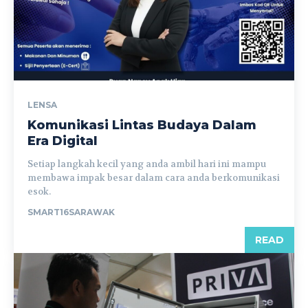
LENSA
Komunikasi Lintas Budaya Dalam
Era Digital
Setiap langkah kecil yang anda ambil hari ini mampu
membawa impak besar dalam cara anda berkomunikasi
esok.
SMART16SARAWAK
READ