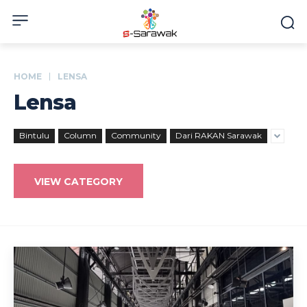
HOME
LENSA
Lensa
Bintulu
Column
Community
Dari RAKAN Sarawak
VIEW CATEGORY