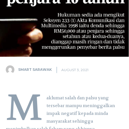
SMART SARAWAK
AUGUST 3, 2021
M
aklumat salah dan palsu yang
tersebar mampu meninggalkan
impak negatif kepada minda
masyarakat sehingga
menimbulkan salah faham yang akhirnya