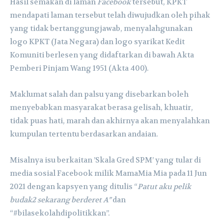
Hasil semakan di laman
Facebook
tersebut, KPKT
mendapati laman tersebut telah diwujudkan oleh pihak
yang tidak bertanggungjawab, menyalahgunakan
logo KPKT (Jata Negara) dan logo syarikat Kedit
Komuniti berlesen yang didaftarkan di bawah Akta
Pemberi Pinjam Wang 1951 (Akta 400).
Maklumat salah dan palsu yang disebarkan boleh
menyebabkan masyarakat berasa gelisah, khuatir,
tidak puas hati, marah dan akhirnya akan menyalahkan
kumpulan tertentu berdasarkan andaian.
Misalnya isu berkaitan ’Skala Gred SPM’ yang tular di
media sosial Facebook milik MamaMia Mia pada 11 Jun
2021 dengan kapsyen yang ditulis “
Patut aku pelik
budak2 sekarang berderet A”
dan
“#bilasekolahdipolitikkan”.