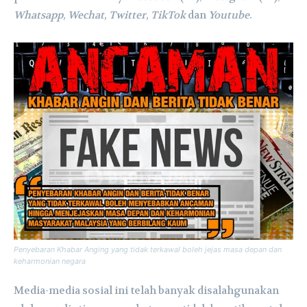
Whatsapp
,
Wechat
,
Twitter
,
TikTok
dan
Youtube
.
Penyebaran Khabar Anging yang tidak terkawal boleh jejas masa depan dan
keharmonian negara
Media-media sosial ini telah banyak disalahgunakan